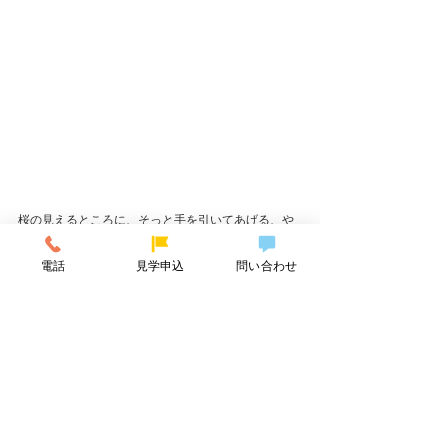
桜の見えるところに、そっと手を引いてあげる、や
さしい姿も。
電話
見学申込
問い合わせ
計画をしていたわけでもないのに、みんな一緒にな
るなんて、
とっても気の合う、ロンドなないろ保育園のみんな
でした。
今年度も残りわずかになり、卒園する子や転園する
子もいたりして、ちょっぴりさみしい気持ちもあり
ますが、きっと、こうやって、どこかでばったり会