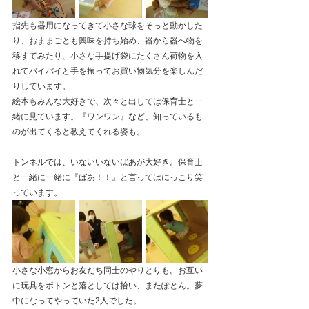
指先も器用になってきて小さな球をそっと動かした
り、おままごとも興味を持ち始め、器から器へ物を
移すてみたり、小さな手提げ袋にたくさん荷物を入
れてバイバイと手を振ってお買い物気分を楽しんだ
りしています。
絵本もみんな大好きで、次々と出しては保育士と一
緒に見ています。『ワンワン』など、知っているも
のが出てくると教えてくれる姿も。
トンネルでは、いないいないばあが大好き。保育士
と一緒に一緒に『ばあ！！』と言ってはにっこり笑
っています。
小さな小窓からお友だち同士のやりとりも。お互い
に玩具をポトンと落としては拾い、またぽとん。夢
中になってやっていた2人でした。