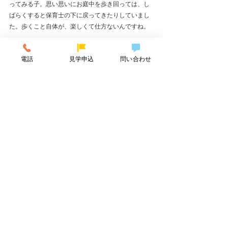
ってみる子。思い思いにお庭中を歩き回っては、し
ばらくすると保育士の下に戻ってきたりしていまし
た。歩くこと自体が、楽しくて仕方ないんですね。
外遊びには気持ちのいい季節になりました。新しい
電話
見学申込
問い合わせ
お友だちもすっかり慣れてきたので、これからはど
んどん、園外にもお散歩に出かけ、散策を楽しみた
いと思います♪
すべて表示
最新記事