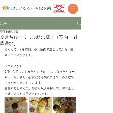
記事
読了時間: 2分
９月ちゅーりっぷ組の様子（室内・園
庭遊び）
めくって　9月22日、少し室内で過ごしてから、園
庭に出て遊びました。
（室内遊び）
9月から新しいお友だちも増え、4人になったちゅー
りっぷ組。新しいお友だちも慣れてきて、みんなで
にぎやかに過ごしています。
登園するとすぐに、好きな玩具を探して、保育士と
一緒に遊びだす子どもたちです。