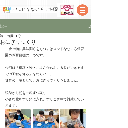
記事
読了時間: 1分
おにぎりつくり
「食べ物に興味関心をもつ」はロンドなないろ保育
園の保育目標の一つです。
今回は「稲穂・米・ごはんからおにぎりができるま
での工程を知る」をねらいに、
食育の一環として、おにぎりつくりをしました。
稲穂から籾を一粒ずつ取り、
小さな粒をすり鉢に入れ、すりこぎ棒で雑穀してい
きます。